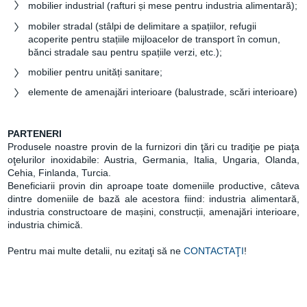
mobilier industrial (rafturi
și
mese pentru industria alimentară);
mobiler stradal (stâlpi de delimitare a spațiilor, refugii
acoperite pentru stațiile mijloacelor de transport în comun,
bănci stradale sau pentru spațiile verzi, etc.);
mobilier pentru unități sanitare;
elemente de amenajări interioare (balustrade, scări interioare)
PARTENERI
Produsele noastre provin de la furnizori din ţări cu tradiţie pe piaţa
oţelurilor inoxidabile: Austria, Germania, Italia, Ungaria, Olanda,
Cehia, Finlanda, Turcia.
Beneficiarii provin din aproape toate domeniile productive, câteva
dintre domeniile de bază ale acestora fiind: industria alimentară,
industria constructoare de mașini, construcții, amenajări interioare,
industria chimică.
Pentru mai multe detalii, nu ezitaţi să ne
CONTACTAŢI
!