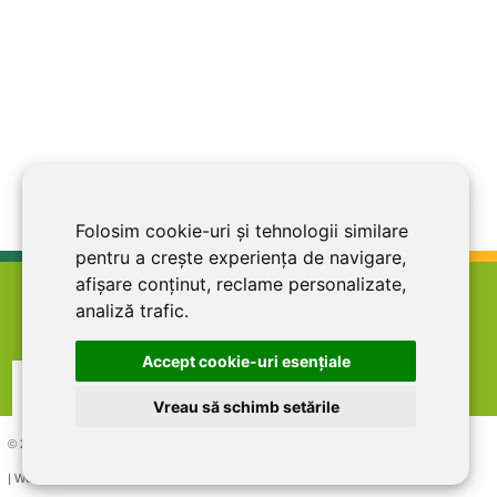
Folosim cookie-uri și tehnologii similare
pentru a crește experiența de navigare,
afișare conținut, reclame personalizate,
home
termeni şi condiţii
abonare la newsletter
analiză trafic.
cariere
politica de confidentialitate
contact
Accept cookie-uri esenţiale
Vreau să schimb setările
© 2026 DIRECT LINE INOX IMPEX SRL, RO7727821, J12/1817/1995
| Website creat si optimizat de
LiveCOM