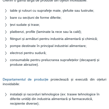
Oferim o gama largă de produse din oţeluri inoxidabile:
table şi rulouri cu suprafeţe mate, şlefuite sau lustruite;
bare cu secțiuni de forme diferite;
țevi sudate și trase;
platbenzi, profile (laminate la rece sau la cald);
fitinguri și armături pentru industria alimentară și chimică;
pompe destinate în principal industriei alimentare;
electrozi pentru sudură;
consumabile pentru prelucrarea suprafețelor (decapanți și
produse abrazive).
Departamentul de producție
proiectează și execută din oțeluri
inoxidabile:
instalații și racorduri tehnologice (ex: trasee tehnologice în
diferite unități din industria alimentară și farmaceutică,
recipiente diverse);