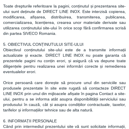
Toate drepturile referitoare la pagini, conținutul și prezentarea site-
ului sunt deținute de DIRECT LINE INOX. Este interzisă copierea,
modificarea, afișarea, distribuirea, transmiterea, publicarea,
comercializarea, licențierea, crearea unor materiale derivate sau
utilizarea conținutului site-ului în orice scop fără confirmarea scrisă
din partea SIVECO Romania.
5. OBIECTIVUL CONȚINUTULUI SITE-ULUI
Obiectivul conținutului site-ului este de a transmite informații
actualizate și exacte. DIRECT LINE INOX nu poate garanta că
prezentele pagini nu conțin erori, și asigură că va depune toate
diligențele pentru realizarea unei informări corecte și remedierea
eventualelor erori.
Orice persoană care dorește să procure unul din serviciile sau
produsele prezentate în site este rugată să contacteze DIRECT
LINE INOX prin unul din mijloacele afișate în pagina Contact a site-
ului, pentru a se informa atât asupra disponibilității serviciului sau
produsului în cauză, cât și asupra condițiilor contractuale, taxelor,
tarifelor și informațiilor tehnice sau de alta natură.
6. INFORMAȚII PERSONALE
Când prin intermediul prezentului site vă sunt solicitate informații,