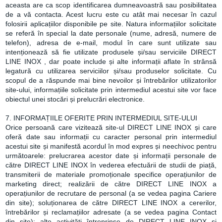
aceasta are ca scop identificarea dumneavoastră sau posibilitatea
de a vă contacta. Acest lucru este cu atât mai necesar în cazul
folosirii aplicațiilor disponibile pe site. Natura informațiilor solicitate
se referă în special la date personale (nume, adresă, numere de
telefon), adresa de e-mail, modul în care sunt utilizate sau
intenționează să fie utilizate produsele și/sau serviciile DIRECT
LINE INOX , dar poate include și alte informații aflate în strânsă
legatură cu utilizarea serviciilor și/sau produselor solicitate. Cu
scopul de a răspunde mai bine nevoilor și întrebărilor utilizatorilor
site-ului, informațiile solicitate prin intermediul acestui site vor face
obiectul unei stocări și prelucrări electronice.
7. INFORMAȚIILE OFERITE PRIN INTERMEDIUL SITE-ULUI
Orice persoană care vizitează site-ul DIRECT LINE INOX și care
oferă date sau informații cu caracter personal prin intermediul
acestui site și manifestă acordul în mod expres și neechivoc pentru
următoarele: prelucrarea acestor date și informații personale de
către DIRECT LINE INOX în vederea efectuării de studii de piață,
transmiterii de materiale promoționale specifice operațiunilor de
marketing direct; realizării de către DIRECT LINE INOX a
operațiunilor de recrutare de personal (a se vedea pagina Cariere
din site); soluționarea de către DIRECT LINE INOX a cererilor,
întrebărilor și reclamațiilor adresate (a se vedea pagina Contact
din site); alte activități întreprinse de DIRECT LINE INOX și