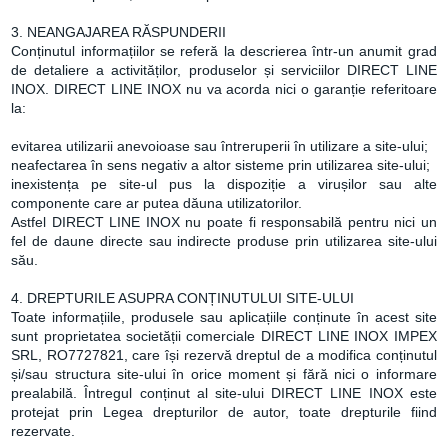
3. NEANGAJAREA RĂSPUNDERII
Conținutul informațiilor se referă la descrierea într-un anumit grad
de detaliere a activităților, produselor și serviciilor DIRECT LINE
INOX. DIRECT LINE INOX nu va acorda nici o garanție referitoare
la:
evitarea utilizarii anevoioase sau întreruperii în utilizare a site-ului;
neafectarea în sens negativ a altor sisteme prin utilizarea site-ului;
inexistența pe site-ul pus la dispoziție a virușilor sau alte
componente care ar putea dăuna utilizatorilor.
Astfel DIRECT LINE INOX nu poate fi responsabilă pentru nici un
fel de daune directe sau indirecte produse prin utilizarea site-ului
său.
4. DREPTURILE ASUPRA CONȚINUTULUI SITE-ULUI
Toate informațiile, produsele sau aplicațiile conținute în acest site
sunt proprietatea societății comerciale DIRECT LINE INOX IMPEX
SRL, RO7727821, care își rezervă dreptul de a modifica conținutul
și/sau structura site-ului în orice moment și fără nici o informare
prealabilă. Întregul conținut al site-ului DIRECT LINE INOX este
protejat prin Legea drepturilor de autor, toate drepturile fiind
rezervate.