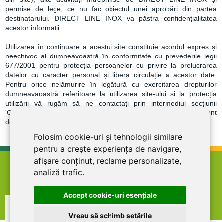
permise de lege, ce nu fac obiectul unei aprobări din partea
destinatarului. DIRECT LINE INOX va păstra confidențialitatea
acestor informații.
Utilizarea în continuare a acestui site constituie acordul expres și
neechivoc al dumneavoastră în conformitate cu prevederile legii
677/2001 pentru protecția persoanelor cu privire la prelucrarea
datelor cu caracter personal și libera circulație a acestor date.
Pentru orice nelămurire în legătură cu exercitarea drepturilor
dumneavaoastră referitoare la utilizarea site-ului și la protecția
utilizării vă rugăm să ne contactați prin intermediul secțiunii
'Contact' din site. Am citit cele enunțate mai sus și declar că sunt
de acord cu conținutul acestor condiții generale de utilizare.
Folosim cookie-uri și tehnologii similare
pentru a crește experiența de navigare,
afișare conținut, reclame personalizate,
home
termeni şi condiţii
abonare la newsletter
analiză trafic.
cariere
politica de confidentialitate
contact
Accept cookie-uri esenţiale
Vreau să schimb setările