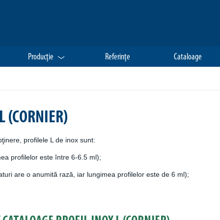
Producţie
Referinţe
Cataloage
L (CORNIER)
ţinere, profilele L de inox sunt:
ea profilelor este între 6-6.5 ml);
laturi are o anumită rază, iar lungimea profilelor este de 6 ml);