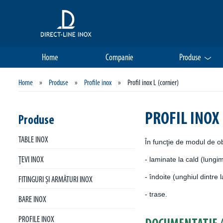
Home
Companie
Produse
Home
»
Produse
»
Profile inox
»
Profil inox L (cornier)
PROFIL INOX 
Produse
TABLE INOX
În funcţie de modul de ob
- laminate la cald (lungim
ŢEVI INOX
- îndoite (unghiul dintre 
FITINGURI ŞI ARMĂTURI INOX
- trase.
BARE INOX
PROFILE INOX