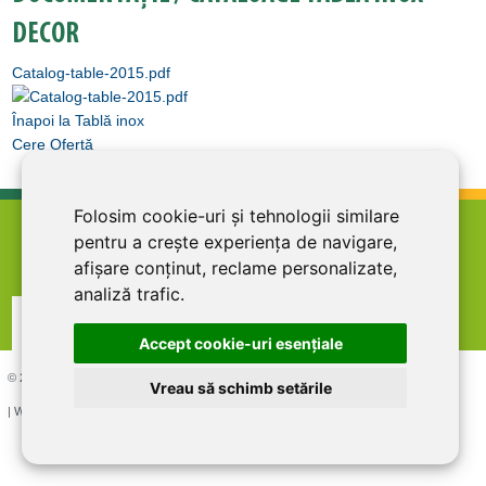
DECOR
Catalog-table-2015.pdf
Înapoi la Tablă inox
Cere Ofertă
Folosim cookie-uri și tehnologii similare
home
termeni şi condiţii
abonare la newsletter
pentru a crește experiența de navigare,
afișare conținut, reclame personalizate,
cariere
politica de confidentialitate
contact
analiză trafic.
Accept cookie-uri esenţiale
© 2026 DIRECT LINE INOX IMPEX SRL, RO7727821, J12/1817/1995
Vreau să schimb setările
| Website creat si optimizat de
LiveCOM