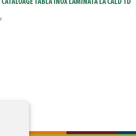
 CATALOAGE TABLĂ INOX LAMINATĂ LA CALD 1D