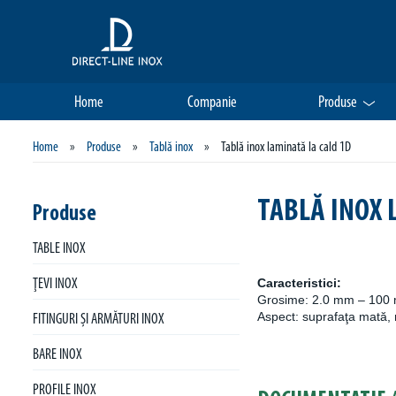
Home
Companie
Produse
Home
»
Produse
»
Tablă inox
»
Tablă inox laminată la cald 1D
TABLĂ INOX 
Produse
TABLE INOX
Caracteristici:
ŢEVI INOX
Grosime: 2.0 mm – 100
Aspect: suprafaţa mată, 
FITINGURI ŞI ARMĂTURI INOX
BARE INOX
PROFILE INOX