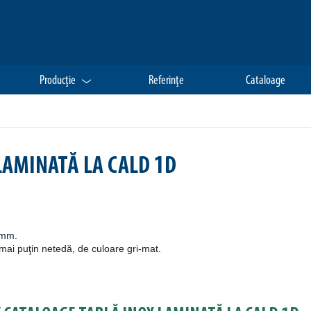
Producţie
Referinţe
Cataloage
LAMINATĂ LA CALD 1D
 mm.
mai puţin netedă, de culoare gri-mat.